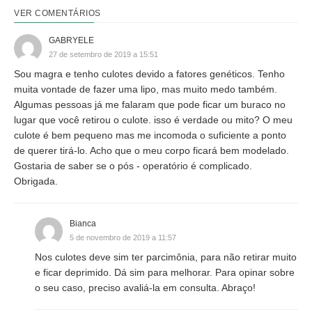
VER COMENTÁRIOS
GABRYELE
27 de setembro de 2019 a 15:51
Sou magra e tenho culotes devido a fatores genéticos. Tenho
muita vontade de fazer uma lipo, mas muito medo também.
Algumas pessoas já me falaram que pode ficar um buraco no
lugar que você retirou o culote. isso é verdade ou mito? O meu
culote é bem pequeno mas me incomoda o suficiente a ponto
de querer tirá-lo. Acho que o meu corpo ficará bem modelado.
Gostaria de saber se o pós - operatório é complicado.
Obrigada.
Bianca
5 de novembro de 2019 a 11:57
Nos culotes deve sim ter parcimônia, para não retirar muito
e ficar deprimido. Dá sim para melhorar. Para opinar sobre
o seu caso, preciso avaliá-la em consulta. Abraço!