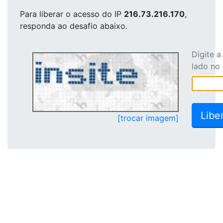
Para liberar o acesso
do IP
216.73.216.170
,
responda ao desafio abaixo.
Digite 
lado no
[trocar imagem]