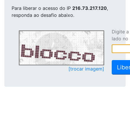
Para liberar o acesso
do IP
216.73.217.120
,
responda ao desafio abaixo.
Digite 
lado no
[trocar imagem]