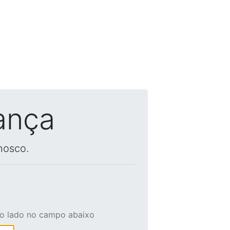
ança
nosco.
ao lado no campo abaixo