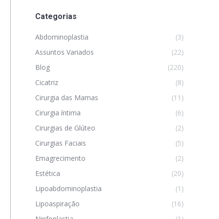
Categorias
Abdominoplastia
(3)
Assuntos Variados
(22)
Blog
(220)
Cicatriz
(8)
Cirurgia das Mamas
(11)
Cirurgia íntima
(6)
Cirurgias de Glúteo
(2)
Cirurgias Faciais
(5)
Emagrecimento
(2)
Estética
(20)
Lipoabdominoplastia
(1)
Lipoaspiração
(16)
Ninfoplastia
(1)