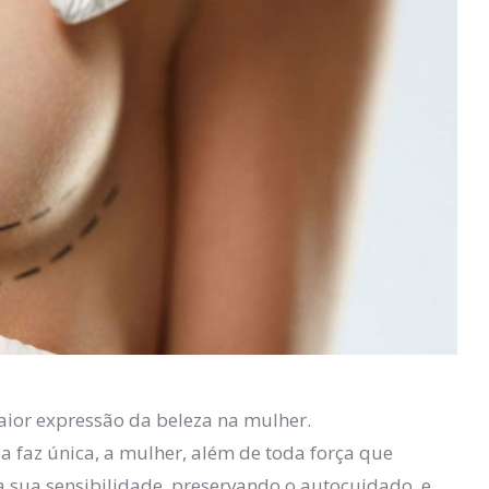
aior expressão da beleza na mulher.
a faz única, a mulher, além de toda força que
a sua sensibilidade, preservando o autocuidado, e