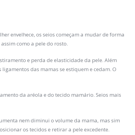
her envelhece, os
seios
começam a mudar de forma
 assim como a pele do rosto.
stiramento e perda de
elasticidade
da
pele
. Além
s
ligamentos
das
mamas
se estiquem e cedam. O
namento da aréola e do tecido mamário. Seios mais
 aumenta nem diminui o volume da mama, mas sim
icionar os tecidos e retirar a pele excedente.