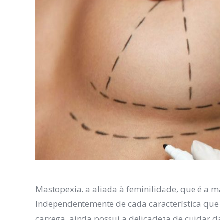
Mastopexia, a aliada à feminilidade, que é a m
Independentemente de cada característica que 
carrega, ainda possui a delicadeza de cuidar d