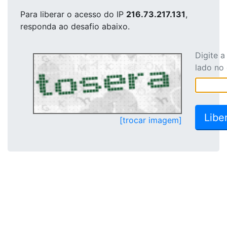
Para liberar o acesso
do IP
216.73.217.131
,
responda ao desafio abaixo.
Digite 
lado no
[trocar imagem]