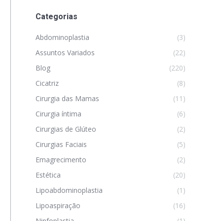
Categorias
Abdominoplastia
(3)
Assuntos Variados
(22)
Blog
(220)
Cicatriz
(8)
Cirurgia das Mamas
(11)
Cirurgia íntima
(6)
Cirurgias de Glúteo
(2)
Cirurgias Faciais
(5)
Emagrecimento
(2)
Estética
(20)
Lipoabdominoplastia
(1)
Lipoaspiração
(16)
Ninfoplastia
(1)