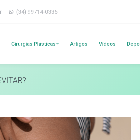
r
(34) 99714-0335
Cirurgias Plásticas
Artigos
Vídeos
Depoim
Cirurgias Plásticas
Artigos
Vídeos
Depo
EVITAR?