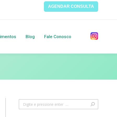
AGENDAR CONSULTA
entos
Blog
Fale Conosco
imentos
Blog
Fale Conosco
Search: