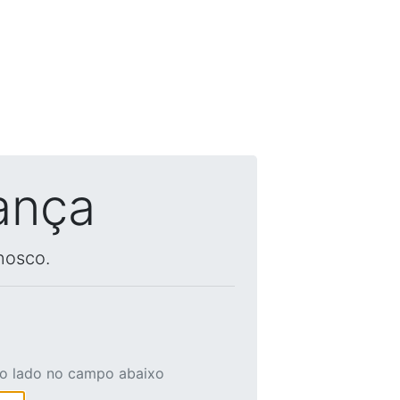
ança
nosco.
ao lado no campo abaixo