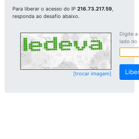
Para liberar o acesso
do IP
216.73.217.59
,
responda ao desafio abaixo.
Digite 
lado no
[trocar imagem]