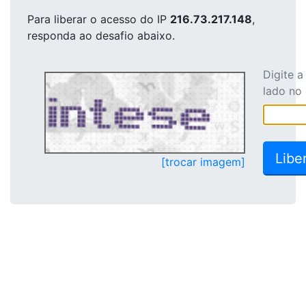
Para liberar o acesso
do IP
216.73.217.148
,
responda ao desafio abaixo.
Digite 
lado no
[trocar imagem]