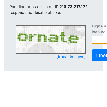
Para liberar o acesso
do IP
216.73.217.172
,
responda ao desafio abaixo.
Digite 
lado no
[trocar imagem]