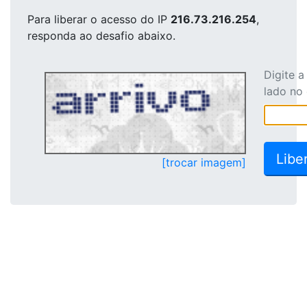
Para liberar o acesso
do IP
216.73.216.254
,
responda ao desafio abaixo.
Digite 
lado no
[trocar imagem]